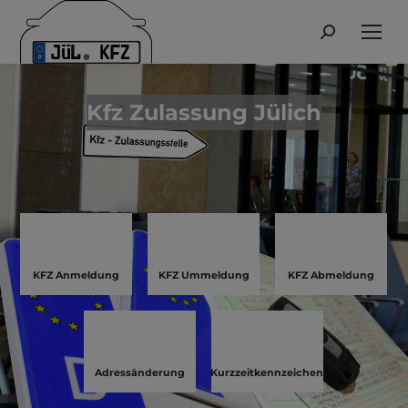
Search:
Kfz Zulassung Jülich
KFZ Anmeldung
KFZ Ummeldung
KFZ Abmeldung
Adressänderung
Kurzzeitkennzeichen