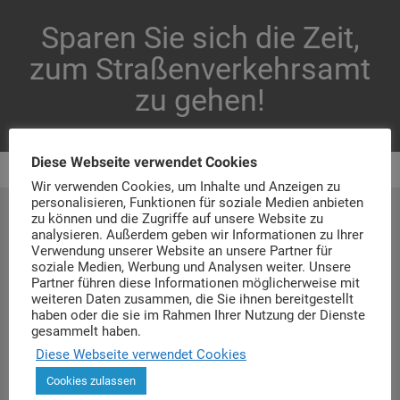
Sparen Sie sich die Zeit,
zum Straßenverkehrsamt
zu gehen!
Diese Webseite verwendet Cookies
Ihre Kfz Zulassung in Jülich.
Wir verwenden Cookies, um Inhalte und Anzeigen zu
Kfz Zulassung Jülich
personalisieren, Funktionen für soziale Medien anbieten
zu können und die Zugriffe auf unsere Website zu
analysieren. Außerdem geben wir Informationen zu Ihrer
Große Rurstr. 33
Verwendung unserer Website an unsere Partner für
soziale Medien, Werbung und Analysen weiter. Unsere
52428 Jülich
Partner führen diese Informationen möglicherweise mit
weiteren Daten zusammen, die Sie ihnen bereitgestellt
haben oder die sie im Rahmen Ihrer Nutzung der Dienste
Tel.: 02461 93 646 00
gesammelt haben.
Diese Webseite verwendet Cookies
E-mail: info@zulassungsstelle-juelich.de
Cookies zulassen